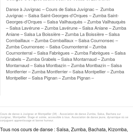
Danse à Juvignac – Cours de Salsa Juvignac – Zumba
Juvignac – Salsa Saint-Georges-d’Orques – Zumba Saint-
Georges-d’Orques – Salsa Vailhauquès – Zumba Vailhauquès
– Salsa Lavérune – Zumba Lavérune – Salsa Aniane – Zumba
Aniane – Salsa La Boissière – Zumba La Boissière – Salsa
Combaillaux – Zumba Combaillaux – Salsa Cournonsec –
Zumba Cournonsec – Salsa Cournonterral – Zumba
Cournonterral – Salsa Fabrègues – Zumba Fabrègues – Salsa
Grabels – Zumba Grabels – Salsa Montarnaud – Zumba
Montarnaud – Salsa Montbazin – Zumba Montbazin – Salsa
Montferrier – Zumba Montferrier – Salsa Montpellier – Zumba
Montpellier – Salsa Pignan – Zumba Pignan –
Cours de danse à Juvignac et Montpellier (34) - Association de danse Zumba, Salsa, Bachata sur
Juvignac, Montpellier. Stage et soirée, accessible à tous. Association de danse jeune, dynamique où se
conjuguent apprentissage et bonne humeur.
Tous nos cours de danse : Salsa, Zumba, Bachata, Kizomba,