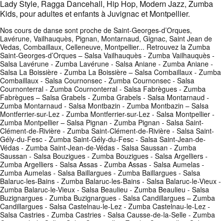
Lady Style, Ragga Dancehall, Hip Hop, Modern Jazz, Zumba
Kids, pour adultes et enfants à Juvignac et Montpellier.
Nos cours de danse sont proche de Saint-Georges-d’Orques,
Lavérune, Vailhauquès, Pignan, Montarnaud, Gignac, Saint Jean de
Vedas, Combaillaux, Celleneuve, Montpellier... Retrouvez la Zumba
Saint-Georges-d’Orques – Salsa Vailhauquès - Zumba Vailhauquès -
Salsa Lavérune - Zumba Lavérune - Salsa Aniane - Zumba Aniane -
Salsa La Boissière - Zumba La Boissière – Salsa Combaillaux - Zumba
Combaillaux - Salsa Cournonsec - Zumba Cournonsec - Salsa
Cournonterral - Zumba Cournonterral - Salsa Fabrègues - Zumba
Fabrègues – Salsa Grabels - Zumba Grabels - Salsa Montarnaud -
Zumba Montarnaud - Salsa Montbazin - Zumba Montbazin – Salsa
Montferrier-sur-Lez - Zumba Montferrier-sur-Lez - Salsa Montpellier -
Zumba Montpellier – Salsa Pignan - Zumba Pignan - Salsa Saint-
Clément-de-Rivière - Zumba Saint-Clément-de-Rivière - Salsa Saint-
Gély-du-Fesc - Zumba Saint-Gély-du-Fesc - Salsa Saint-Jean-de-
Védas - Zumba Saint-Jean-de-Védas - Salsa Saussan - Zumba
Saussan - Salsa Bouzigues - Zumba Bouzigues - Salsa Argelliers -
Zumba Argelliers - Salsa Assas - Zumba Assas - Salsa Aumelas -
Zumba Aumelas - Salsa Baillargues - Zumba Baillargues - Salsa
Balaruc-les-Bains - Zumba Balaruc-les-Bains - Salsa Balaruc-le-Vieux -
Zumba Balaruc-le-Vieux - Salsa Beaulieu - Zumba Beaulieu - Salsa
Buzignargues - Zumba Buzignargues - Salsa Candillargues – Zumba
Candillargues - Salsa Castelnau-le-Lez - Zumba Castelnau-le-Lez -
Salsa Castries - Zumba Castries - Salsa Causse-de-la-Selle - Zumba