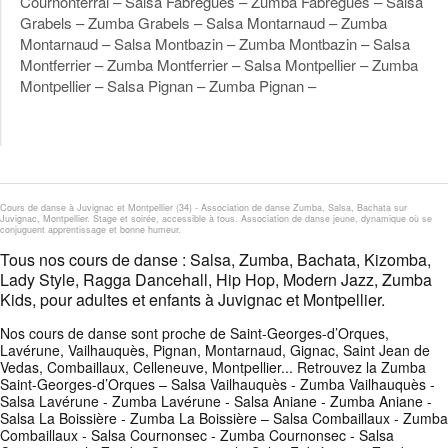
Cournonterral – Salsa Fabrègues – Zumba Fabrègues – Salsa
Grabels – Zumba Grabels – Salsa Montarnaud – Zumba
Montarnaud – Salsa Montbazin – Zumba Montbazin – Salsa
Montferrier – Zumba Montferrier – Salsa Montpellier – Zumba
Montpellier – Salsa Pignan – Zumba Pignan –
Cours de danse à Juvignac et Montpellier (34) - Association de danse Zumba, Salsa, Bachata sur
Juvignac, Montpellier. Stage et soirée, accessible à tous. Association de danse jeune, dynamique où se
conjuguent apprentissage et bonne humeur.
Tous nos cours de danse : Salsa, Zumba, Bachata, Kizomba,
Lady Style, Ragga Dancehall, Hip Hop, Modern Jazz, Zumba
Kids, pour adultes et enfants à Juvignac et Montpellier.
Nos cours de danse sont proche de Saint-Georges-d’Orques,
Lavérune, Vailhauquès, Pignan, Montarnaud, Gignac, Saint Jean de
Vedas, Combaillaux, Celleneuve, Montpellier... Retrouvez la Zumba
Saint-Georges-d’Orques – Salsa Vailhauquès - Zumba Vailhauquès -
Salsa Lavérune - Zumba Lavérune - Salsa Aniane - Zumba Aniane -
Salsa La Boissière - Zumba La Boissière – Salsa Combaillaux - Zumba
Combaillaux - Salsa Cournonsec - Zumba Cournonsec - Salsa