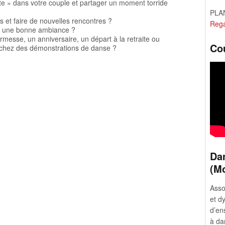
te » dans votre couple et partager un moment torride
PLAN
 et faire de nouvelles rencontres ?
Rega
ns une bonne ambiance ?
messe, un anniversaire, un départ à la retraite ou
Co
erchez des démonstrations de danse ?
Da
(Mo
Asso
et d
d’en
à da