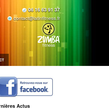
06 16 63 91 37
contact@latinfitness.fr
CT
rnières Actus