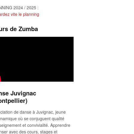
NING 2024 / 2025 :
rdez vite le planning
urs de Zumba
nse Juvignac
ntpellier)
ciation de danse à Juvignac, jeune
ynamique où se conjuguent qualité
seignement et convivialité. Apprendre
nser avec des cours, stages et