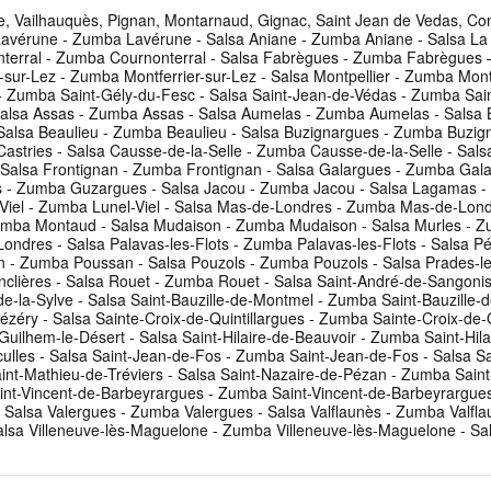
 Vailhauquès, Pignan, Montarnaud, Gignac, Saint Jean de Vedas, Comba
avérune - Zumba Lavérune - Salsa Aniane - Zumba Aniane - Salsa La 
terral - Zumba Cournonterral - Salsa Fabrègues - Zumba Fabrègues 
sur-Lez - Zumba Montferrier-sur-Lez - Salsa Montpellier - Zumba Mont
c - Zumba Saint-Gély-du-Fesc - Salsa Saint-Jean-de-Védas - Zumba Sa
 Salsa Assas - Zumba Assas - Salsa Aumelas - Zumba Aumelas - Salsa B
- Salsa Beaulieu - Zumba Beaulieu - Salsa Buzignargues - Zumba Buzig
stries - Salsa Causse-de-la-Selle - Zumba Causse-de-la-Selle - Salsa 
 Salsa Frontignan - Zumba Frontignan - Salsa Galargues - Zumba Gal
s - Zumba Guzargues - Salsa Jacou - Zumba Jacou - Salsa Lagamas 
-Viel - Zumba Lunel-Viel - Salsa Mas-de-Londres - Zumba Mas-de-Lond
mba Montaud - Salsa Mudaison - Zumba Mudaison - Salsa Murles - Zumb
dres - Salsa Palavas-les-Flots - Zumba Palavas-les-Flots - Salsa Pér
n - Zumba Poussan - Salsa Pouzols - Zumba Pouzols - Salsa Prades-
tinclières - Salsa Rouet - Zumba Rouet - Salsa Saint-André-de-Sangon
-de-la-Sylve - Salsa Saint-Bauzille-de-Montmel - Zumba Saint-Bauzille-
rézéry - Salsa Sainte-Croix-de-Quintillargues - Zumba Sainte-Croix-de
ilhem-le-Désert - Salsa Saint-Hilaire-de-Beauvoir - Zumba Saint-Hila
ulles - Salsa Saint-Jean-de-Fos - Zumba Saint-Jean-de-Fos - Salsa Sa
int-Mathieu-de-Tréviers - Salsa Saint-Nazaire-de-Pézan - Zumba Saint
 Saint-Vincent-de-Barbeyrargues - Zumba Saint-Vincent-de-Barbeyrargu
- Salsa Valergues - Zumba Valergues - Salsa Valflaunès - Zumba Valf
lsa Villeneuve-lès-Maguelone - Zumba Villeneuve-lès-Maguelone - Sals