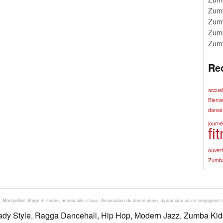
Zumb
Zumb
Zumb
Zum
Re
accuei
Bienv
danse
journé
fi
ouver
Zumb
 Montpellier. Stage et soirée, accessible à tous. Association de danse jeune, dynamique où se conjuguent
dy Style, Ragga Dancehall, Hip Hop, Modern Jazz, Zumba Kids, 