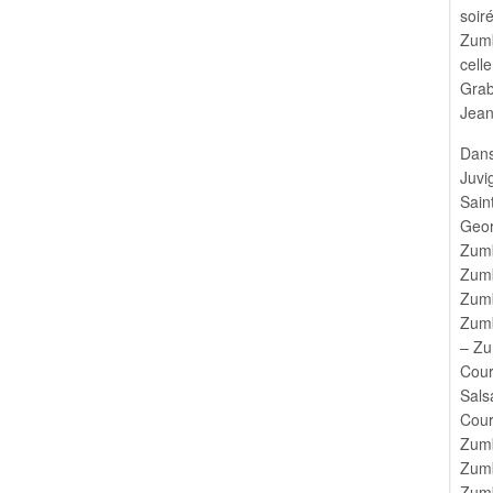
soir
Zumb
cell
Grab
Jean
Dans
Juvi
Sain
Geor
Zumb
Zumb
Zumb
Zumb
– Zu
Cou
Sals
Cour
Zumb
Zumb
Zumb