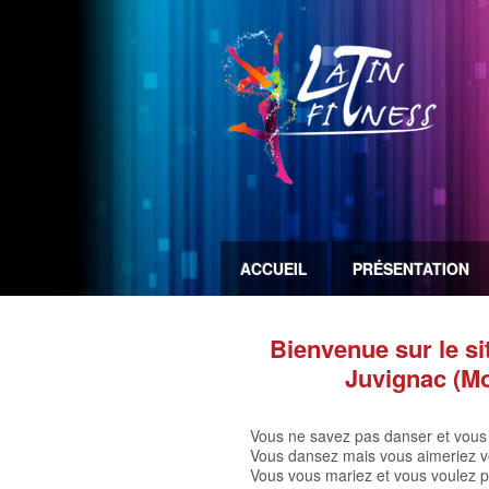
ACCUEIL
PRÉSENTATION
Bienvenue sur le si
Juvignac (Mon
Vous ne savez pas danser et vous 
Vous dansez mais vous aimeriez v
Vous vous mariez et vous voulez p