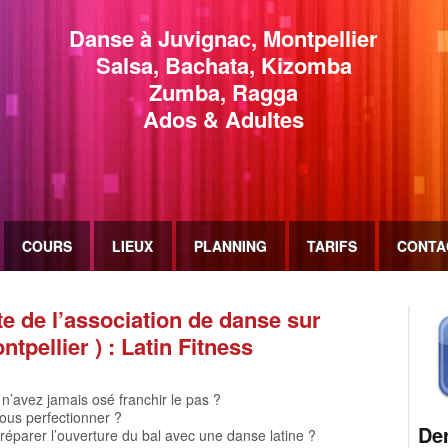
Danse à Juvignac, Montpellier
Salsa, Bachata, Kizomba
Zumba, Ragga
Ados & Adultes
COURS
LIEUX
PLANNING
TARIFS
CONTA
te de l’association de danse sur
tpellier ) : Latin Fitness
n’avez jamais osé franchir le pas ?
ous perfectionner ?
De
réparer l’ouverture du bal avec une danse latine ?