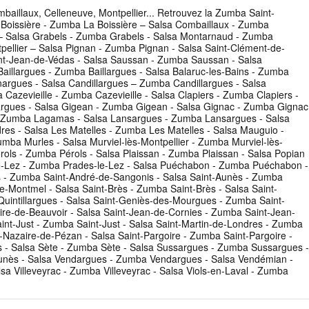
illaux, Celleneuve, Montpellier... Retrouvez la Zumba Saint-
Boissière - Zumba La Boissière – Salsa Combaillaux - Zumba
– Salsa Grabels - Zumba Grabels - Salsa Montarnaud - Zumba
pellier – Salsa Pignan - Zumba Pignan - Salsa Saint-Clément-de-
int-Jean-de-Védas - Salsa Saussan - Zumba Saussan - Salsa
aillargues - Zumba Baillargues - Salsa Balaruc-les-Bains - Zumba
nargues - Salsa Candillargues – Zumba Candillargues - Salsa
Cazevieille - Zumba Cazevieille - Salsa Clapiers - Zumba Clapiers -
argues - Salsa Gigean - Zumba Gigean - Salsa Gignac - Zumba Gignac
- Zumba Lagamas - Salsa Lansargues - Zumba Lansargues - Salsa
res - Salsa Les Matelles - Zumba Les Matelles - Salsa Mauguio -
a Murles - Salsa Murviel-lès-Montpellier - Zumba Murviel-lès-
ols - Zumba Pérols - Salsa Plaissan - Zumba Plaissan - Salsa Popian
le-Lez - Zumba Prades-le-Lez - Salsa Puéchabon - Zumba Puéchabon -
is - Zumba Saint-André-de-Sangonis - Salsa Saint-Aunès - Zumba
de-Montmel - Salsa Saint-Brès - Zumba Saint-Brès - Salsa Saint-
-Quintillargues - Salsa Saint-Geniès-des-Mourgues - Zumba Saint-
ire-de-Beauvoir - Salsa Saint-Jean-de-Cornies - Zumba Saint-Jean-
int-Just - Zumba Saint-Just - Salsa Saint-Martin-de-Londres - Zumba
-Nazaire-de-Pézan - Salsa Saint-Pargoire - Zumba Saint-Pargoire -
es - Salsa Sète - Zumba Sète - Salsa Sussargues - Zumba Sussargues -
launès - Salsa Vendargues - Zumba Vendargues - Salsa Vendémian -
a Villeveyrac - Zumba Villeveyrac - Salsa Viols-en-Laval - Zumba