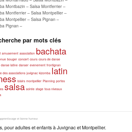
a Montbazin – Salsa Montferrier –
a Montferrier – Salsa Montpellier –
a Montpellier – Salsa Pignan –
ba Pignan –
cherche par mots clés
bachata
l
amusement
association
enue
bouger
concert
cours
cours de danse
danse latine
danser
evenement
frontignan
latin
e des associations
juvignac
kizomba
tness
loisirs
montpellier
Planning
portes
salsa
tes
soirée
stage
tous niveaux
a
 apprentissage et bonne humeur.
pour adultes et enfants à Juvignac et Montpellier.