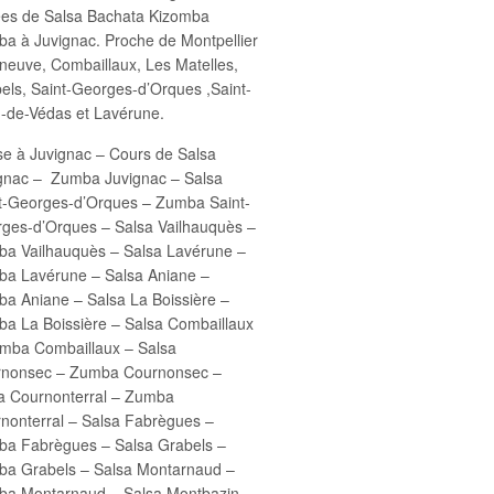
ées de Salsa Bachata Kizomba
a à Juvignac. Proche de Montpellier
eneuve, Combaillaux, Les Matelles,
els, Saint-Georges-d’Orques ,Saint-
-de-Védas et Lavérune.
e à Juvignac – Cours de Salsa
gnac – Zumba Juvignac – Salsa
t-Georges-d’Orques – Zumba Saint-
ges-d’Orques – Salsa Vailhauquès –
a Vailhauquès – Salsa Lavérune –
a Lavérune – Salsa Aniane –
a Aniane – Salsa La Boissière –
a La Boissière – Salsa Combaillaux
mba Combaillaux – Salsa
rnonsec – Zumba Cournonsec –
a Cournonterral – Zumba
nonterral – Salsa Fabrègues –
a Fabrègues – Salsa Grabels –
a Grabels – Salsa Montarnaud –
a Montarnaud – Salsa Montbazin –