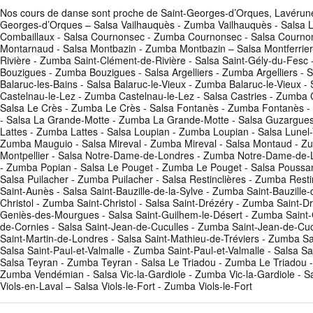
Nos cours de danse sont proche de Saint-Georges-d’Orques, Lavérune,
Georges-d’Orques – Salsa Vailhauquès - Zumba Vailhauquès - Salsa L
Combaillaux - Salsa Cournonsec - Zumba Cournonsec - Salsa Cournon
Montarnaud - Salsa Montbazin - Zumba Montbazin – Salsa Montferrier-
Rivière - Zumba Saint-Clément-de-Rivière - Salsa Saint-Gély-du-Fes
Bouzigues - Zumba Bouzigues - Salsa Argelliers - Zumba Argelliers -
Balaruc-les-Bains - Salsa Balaruc-le-Vieux - Zumba Balaruc-le-Vieux 
Castelnau-le-Lez - Zumba Castelnau-le-Lez - Salsa Castries - Zumba Ca
Salsa Le Crès - Zumba Le Crès - Salsa Fontanès - Zumba Fontanès -
- Salsa La Grande-Motte - Zumba La Grande-Motte - Salsa Guzargue
Lattes - Zumba Lattes - Salsa Loupian - Zumba Loupian - Salsa Lunel
Zumba Mauguio - Salsa Mireval - Zumba Mireval - Salsa Montaud - Zu
Montpellier - Salsa Notre-Dame-de-Londres - Zumba Notre-Dame-de-Lon
- Zumba Popian - Salsa Le Pouget - Zumba Le Pouget - Salsa Poussa
Salsa Puilacher - Zumba Puilacher - Salsa Restinclières - Zumba Res
Saint-Aunès - Salsa Saint-Bauzille-de-la-Sylve - Zumba Saint-Bauzille
Christol - Zumba Saint-Christol - Salsa Saint-Drézéry - Zumba Saint-D
Geniès-des-Mourgues - Salsa Saint-Guilhem-le-Désert - Zumba Saint-Gu
de-Cornies - Salsa Saint-Jean-de-Cuculles - Zumba Saint-Jean-de-Cuc
Saint-Martin-de-Londres - Salsa Saint-Mathieu-de-Tréviers - Zumba Sa
Salsa Saint-Paul-et-Valmalle - Zumba Saint-Paul-et-Valmalle - Salsa
Salsa Teyran - Zumba Teyran - Salsa Le Triadou - Zumba Le Triadou 
Zumba Vendémian - Salsa Vic-la-Gardiole - Zumba Vic-la-Gardiole - Sa
Viols-en-Laval – Salsa Viols-le-Fort - Zumba Viols-le-Fort