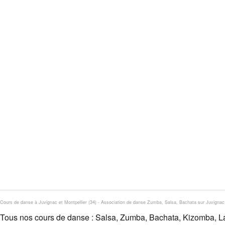
Cours de danse à Juvignac et Montpellier (34) - Association de danse Zumba, Salsa, Bachata sur Juvignac,
Tous nos cours de danse : Salsa, Zumba, Bachata, Kizomba, La