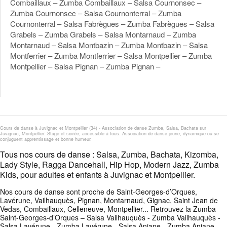
Combaillaux – Zumba Combaillaux – Salsa Cournonsec –
Zumba Cournonsec – Salsa Cournonterral – Zumba
Cournonterral – Salsa Fabrègues – Zumba Fabrègues – Salsa
Grabels – Zumba Grabels – Salsa Montarnaud – Zumba
Montarnaud – Salsa Montbazin – Zumba Montbazin – Salsa
Montferrier – Zumba Montferrier – Salsa Montpellier – Zumba
Montpellier – Salsa Pignan – Zumba Pignan –
Cours de danse à Juvignac et Montpellier (34) - Association de danse Zumba, Salsa, Bachata sur
Juvignac, Montpellier. Stage et soirée, accessible à tous. Association de danse jeune, dynamique où se
conjuguent apprentissage et bonne humeur.
Tous nos cours de danse : Salsa, Zumba, Bachata, Kizomba,
Lady Style, Ragga Dancehall, Hip Hop, Modern Jazz, Zumba
Kids, pour adultes et enfants à Juvignac et Montpellier.
Nos cours de danse sont proche de Saint-Georges-d’Orques,
Lavérune, Vailhauquès, Pignan, Montarnaud, Gignac, Saint Jean de
Vedas, Combaillaux, Celleneuve, Montpellier... Retrouvez la Zumba
Saint-Georges-d’Orques – Salsa Vailhauquès - Zumba Vailhauquès -
Salsa Lavérune - Zumba Lavérune - Salsa Aniane - Zumba Aniane -