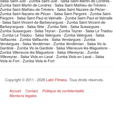
Salsa Saint-Just - Zumba Saint-Just - Salsa Saint-Martin-de-Londres -
Zumba Saint-Martin-de-Londres - Salsa Saint-Mathieu-de-Tréviers -
Zumba Saint-Mathieu-de-Tréviers - Salsa Saint-Nazaire-de-Pézan -
Zumba Saint-Nazaire-de-Pézan - Salsa Saint-Pargoire - Zumba Saint-
Pargoire - Salsa Saint-Paul-et-Valmalle - Zumba Saint-Paul-et-Valmalle
- Salsa Saint-Vincent-de-Barbeyrargues - Zumba Saint-Vincent-de-
Barbeyrargues - Salsa Sète - Zumba Sète - Salsa Sussargues -
Zumba Sussargues - Salsa Teyran - Zumba Teyran - Salsa Le Triadou
- Zumba Le Triadou - Salsa Valergues - Zumba Valergues - Salsa
Valflaunès - Zumba Valflaunès - Salsa Vendargues - Zumba
Vendargues - Salsa Vendémian - Zumba Vendémian - Salsa Vic-la-
Gardiole - Zumba Vic-la-Gardiole - Salsa Villeneuve-lès-Maguelone -
Zumba Villeneuve-lès-Maguelone - Salsa Villeveyrac - Zumba
Villeveyrac - Salsa Viols-en-Laval - Zumba Viols-en-Laval – Salsa
Viols-le-Fort - Zumba Viols-le-Fort
Copyright © 2011 - 2026
Latin Fitness
. Tous droits réservés.
Accueil
Contact
Politique de confidentialité
Mentions légales